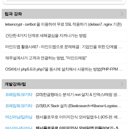
more
팁과 강좌
letsencrypt - certbot 을 이용하여 무료 SSL 적용하기 (debian7, nginx 기준)
간단한 4가지 단계로 새해결심을 지켜나가는 방법
마인드맵 활용사례7 - 마인드맵으로 문제해결 : 기업인을 위한 단계별 안내서
재무설계사가 고객과 연결하는 방법, "마인드매핑"
OSX에서 php5.6과 php7을 동시에 설치해서 사용하는 방법(PHP-FPM 사용)
more
개발강좌/팁
프레임워크/기타
(2/3)한글형태소 분석기 nori 설치 & 인덱스/매핑 생성 - ELK Stack - Debian 9
프레임워크/기타
(1/3)ELK Stack 설치 (Elasticsearch+Kibana+Logstash: elasticsearch 버전 6.4.0 기준)- Debian 9
머신러닝/딥러닝
텐서플로우로 이미지인식 모바일앱 6-1 (iOS 편: 예제 실행) + 자체 학습한 그래프로 바꿔 쓸 때 주의사항
머신러닝/딥러닝
텐서플로우로 이미지인식 모바일앱 만들어보기 - 5-2 (간단히 앱만들어보기)