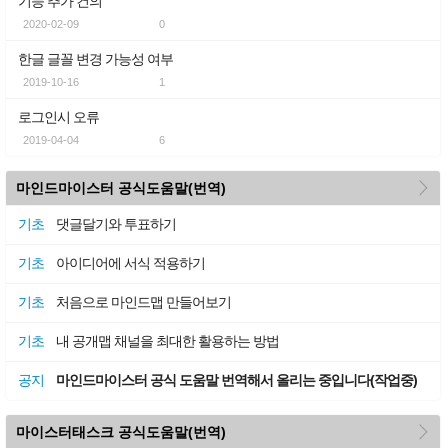
기능 추가 건의
2020-02-09
0
한글 글꼴 변경 가능성 여부
2019-10-16
1
로그인시 오류
2019-04-04
6
more
마인드마이스터 공식도움말(번역)
기초
댓글달기와 투표하기
기초
아이디어에 서식 적용하기
기초
처음으로 마인드맵 만들어보기
기초
내 공개맵 채널을 최대한 활용하는 방법
공지
마인드마이스터 공식 도움말 번역해서 올리는 중입니다(작업중)
more
마이스터태스크 공식도움말(번역)