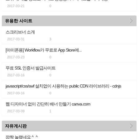
2017-03-21
0
more
유용한 사이트
스크리브너 소개
2017-03-31
3
[아이폰용] Workflow가 무료로 App Store에...
2017-03-23
0
무료 SSL 인증서 발급사이트
2017-03-16
0
javascript/css/swf 설치없이 사용하는 public CDN 라이브러리 - cdnjs
2017-03-16
0
웹 디자이너 없이 간단히 배너 만들기 canva.com
2017-03-09
1
more
자유게시판
깜짝 놀랬네요 ^_^