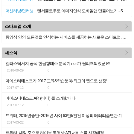
머신러닝/딥러닝
텐서플로우로 이미지인식 모바일앱 만들어보기 - 5-1 (안드로이드용 예제 앱 실행해보기 - 기본예제 그대로)
more
스타트업 소개
동영상 안의 모든것을 인식하는 서비스를 제공하는 새로운 스타트업, Matroid
more
새소식
엘라스틱서치 공식 한글형태소 분석기 nori가 릴리즈되었군요!
2018-09-29
0
마이스터태스크가 2017 교육&학습분야 최고의 앱으로 선정!
2017-07-12
0
마이스터태스크 API (베타) 를 소개합니다!
2017-07-12
0
트위터, 2015년중반~2016년 사이 63만5천건 이상의 테러리즘연관 계정을 정지시켰다
2017-03-22
0
트위터, 내일 중으로 라이브 동영상 API 서비스를 시작예정