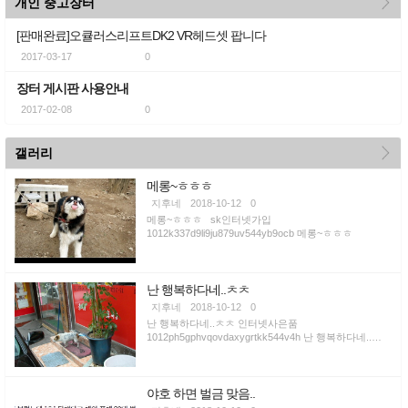
개인 중고장터
[판매완료]오큘러스리프트DK2 VR헤드셋 팝니다
2017-03-17
0
장터 게시판 사용안내
2017-02-08
0
more
갤러리
메롱~ㅎㅎㅎ
지후네
2018-10-12
0
메롱~ㅎㅎㅎ sk인터넷가입
1012k337d9li9ju879uv544yb9ocb 메롱~ㅎㅎㅎ
난 행복하다네..ㅊㅊ
지후네
2018-10-12
0
난 행복하다네..ㅊㅊ 인터넷사은품
1012ph5gphvqovdaxygrtkk544v4h 난 행복하다네..ㅊ
ㅊ
야호 하면 벌금 맞음..