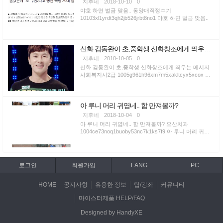
지후네
2018-10-10
0
야호 하면 벌금 맞음.. 동양매직정수기
10103xl1yrdt3qh2jb526jrbt8no1 야호 하면 벌금 맞음..
신화 김동완이 초,중학생 신화창조에게 띄우는 메시지
지후네
2018-10-05
0
신화 김동완이 초,중학생 신화창조에게 띄우는 메시지
사회복지사2급 1005g961h96xm7m5xakltcyx5xcox 신
화 ...
아 루니 머리 귀엽네.. 함 만져볼까?
지후네
2018-10-04
0
아 루니 머리 귀엽네.. 함 만져볼까? 오산치과
1004ce73noq1buoby53nc7k1ks7f9 아 루니 머리 귀엽
네.. 함 ...
로그인
회원가입
LANG
PC
HOME
공지사항
유용한 정보
팁/강좌
커뮤니티
마이스터제품 HELP/FAQ
Designed by HandyXE