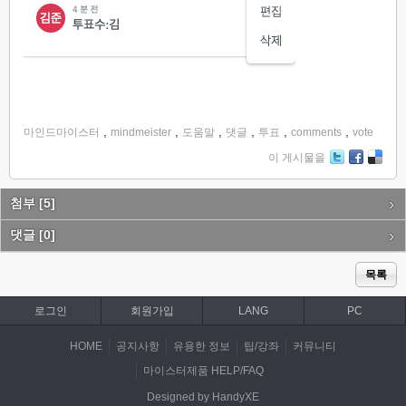
,
,
,
,
,
,
마인드마이스터
mindmeister
도움말
댓글
투표
comments
vote
이 게시물을
Tw
Fa
De
itte
ce
lici
r
bo
ou
첨부
[5]
ok
s
댓글
[0]
목록
로그인
회원가입
LANG
PC
HOME
공지사항
유용한 정보
팁/강좌
커뮤니티
마이스터제품 HELP/FAQ
Designed by HandyXE