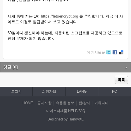
세개 중에 저는 1번
https://letsencrypt.org
를 추천합니다. 지금 이 사
이트도 이걸로 발급받아서 쓰고 있습니다.
60일마다 갱신해야 하는데, 자동화된 스크립트를 제공하고 있으므로
전혀 문제가 되지 않습니다.
이 게시물을
Tw
Fa
De
itte
ce
lici
r
bo
ou
댓글
[0]
ok
s
목록
로그인
회원가입
LANG
PC
HOME
공지사항
유용한 정보
팁/강좌
커뮤니티
마이스터제품 HELP/FAQ
Designed by HandyXE