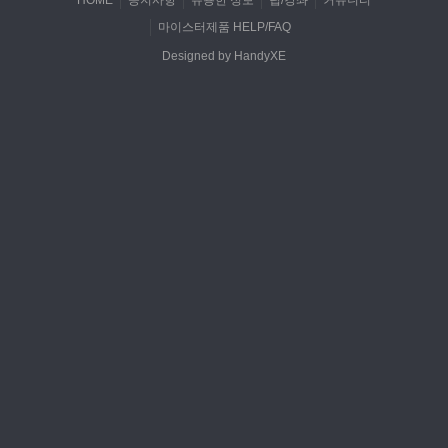
HOME
공지사항
유용한 정보
팁/강좌
커뮤니티
마이스터제품 HELP/FAQ
Designed by HandyXE