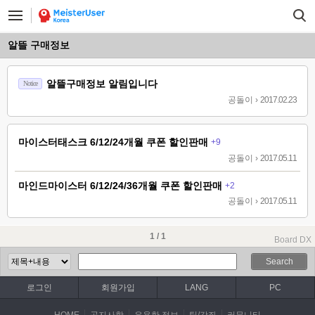
알뜰 구매정보
알뜰구매정보 알림입니다
Notice
공돌이
›
2017.02.23
마이스터태스크 6/12/24개월 쿠폰 할인판매
+9
공돌이
›
2017.05.11
마인드마이스터 6/12/24/36개월 쿠폰 할인판매
+2
공돌이
›
2017.05.11
1 / 1
Board DX
Search
로그인
회원가입
LANG
PC