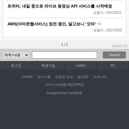
트위터, 내일 중으로 라이브 동영상 API 서비스를 시작예정
공돌이
›
2017.03.21
AWS(아마존웹서비스) 정전 원인, 알고보니 ‘오타’
+1
공돌이
›
2017.03.03
1 / 1
Board DX
Search
로그인
회원가입
LANG
PC
HOME
공지사항
유용한 정보
팁/강좌
커뮤니티
마이스터제품 HELP/FAQ
Designed by HandyXE