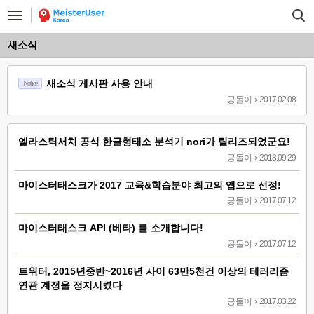
새소식
새소식 게시판 사용 안내
Notice
공돌이
›
2017.02.08
엘라스틱서치 공식 한글형태소 분석기 nori가 릴리즈되었군요!
공돌이
›
2018.09.29
마이스터태스크가 2017 교육&학습분야 최고의 앱으로 선정!
공돌이
›
2017.07.12
마이스터태스크 API (베타) 를 소개합니다!
공돌이
›
2017.07.12
트위터, 2015년중반~2016년 사이 63만5천건 이상의 테러리즘
연관 계정을 정지시켰다
공돌이
›
2017.03.22