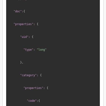
"doc":
{
"properties":
 {
"uid":
 {
"type":
"long"
},
"category":
 {
"properties":
 {
"code":
{