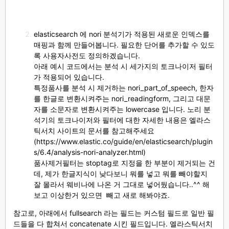
elasticsearch 에 nori 분석기가 적용된 새로운 인덱스를
매핑과 함께 만들어봅니다. 필요한 단어를 추가할 수 있도
록 사용자사전도 정의하겠습니다.
아래 예시 코드에서는 분석 시 세가지의 토크나이저 필터
가 적용되어 있습니다.
특정품사를 분석 시 제거하는 nori_part_of_speech, 한자
를 한글로 변환시켜주는 nori_readingform, 그리고 대문
자를 소문자로 변환시켜주는 lowercase 입니다. 노리 분
석기의 토크나이저와 필터에 대한 자세한 내용은 엘라스
틱서치 사이트의 문서를 참고해주세요
(
https://www.elastic.co/guide/en/elasticsearch/plugin
s/6.4/analysis-nori-analyzer.html
)
품사제거필터는 stoptag로 지정을 한 부분이 제거되는 건
데, 제가 한글지식이 낮다보니 뭐를 넣고 뭐를 빼야할지
잘 몰라서 웨비나에 나온 거 그대로 넣어뒀습니다..^^ 해
보고 이상한거 있으면 빼고 새로 해봐야죠.
참고로, 아래에서 fullsearch 라는 필드는 커스텀 필드로 일반 필
드들을 다 합쳐서 concatenate 시킨 필드입니다. 엘라스틱서치