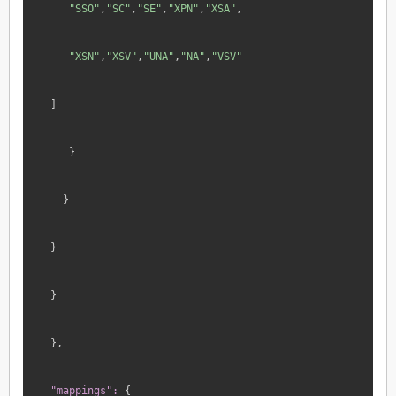
 "SSO"
,
"SC"
,
"SE"
,
"XPN"
,
"XSA"
,
 "XSN"
,
"XSV"
,
"UNA"
,
"NA"
,
"VSV"
]
 }
}
}
}
},
"mappings":
 {