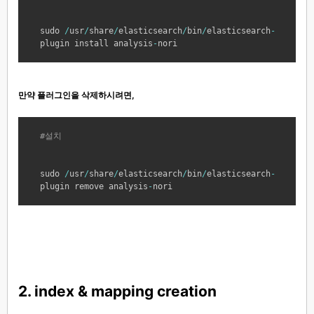
sudo
/
usr
/
share
/
elasticsearch
/
bin
/
elasticsearch
-
plugin
install
analysis
-
nori
만약 플러그인을 삭제하시려면,
#
설
치
sudo
/
usr
/
share
/
elasticsearch
/
bin
/
elasticsearch
-
plugin
remove
analysis
-
nori
2. index & mapping creation