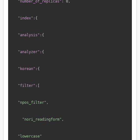
"number_of_replicas":
 0,
"index":
{
"analysis":
{
"analyzer":
{
"korean":
{
"filter":
[
"npos_filter"
,
"nori_readingform"
,
"lowercase"