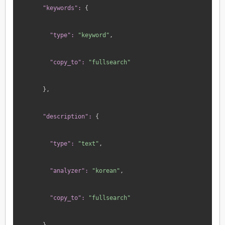
"keywords":
 {
"type":
"keyword"
,
"copy_to":
"fullsearch"
},
"description":
 {
"type":
"text"
,
"analyzer":
"korean"
,
"copy_to":
"fullsearch"
},