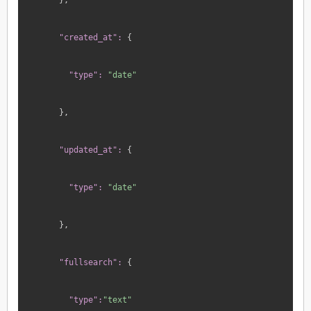
"created_at":
 {
"type":
"date"
},
"updated_at":
 {
"type":
"date"
},
"fullsearch":
 {
"type":
"text"