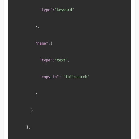
"type":
"keyword"
},
"name":
{
"type":
"text"
,
"copy_to":
"fullsearch"
}
}
},