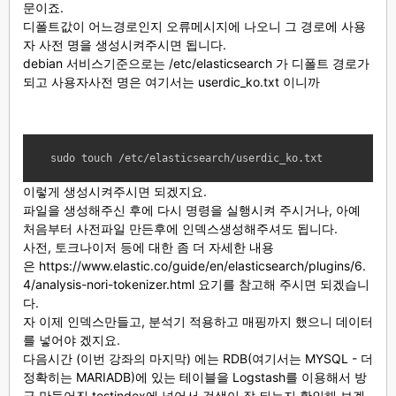
문이죠.
디폴트값이 어느경로인지 오류메시지에 나오니 그 경로에 사용
자 사전 명을 생성시켜주시면 됩니다.
debian 서비스기준으로는 /etc/elasticsearch 가 디폴트 경로가
되고 사용자사전 명은 여기서는 userdic_ko.txt 이니까
sudo touch /etc/elasticsearch/userdic_ko.txt
이렇게 생성시켜주시면 되겠지요.
파일을 생성해주신 후에 다시 명령을 실행시켜 주시거나, 아예
처음부터 사전파일 만든후에 인덱스생성해주셔도 됩니다.
사전, 토크나이저 등에 대한 좀 더 자세한 내용
은
https://www.elastic.co/guide/en/elasticsearch/plugins/6.
4/analysis-nori-tokenizer.html
요기를 참고해 주시면 되겠습니
다.
자 이제 인덱스만들고, 분석기 적용하고 매핑까지 했으니 데이터
를 넣어야 겠지요.
다음시간 (이번 강좌의 마지막) 에는 RDB(여기서는 MYSQL - 더
정확히는 MARIADB)에 있는 테이블을 Logstash를 이용해서 방
금 만들어진 testindex에 넣어서 검색이 잘 되는지 확인해 보겠