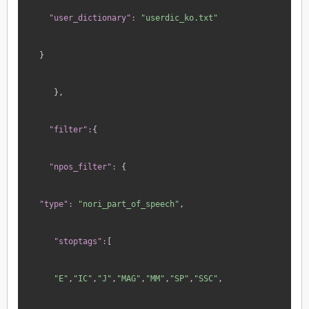
"user_dictionary":
"userdic_ko.txt"
}
 },
"filter":
{
"npos_filter":
 {
"type":
"nori_part_of_speech"
,
 "stoptags":
[
 "E"
,
"IC"
,
"J"
,
"MAG"
,
"MM"
,
"SP"
,
"SSC"
,