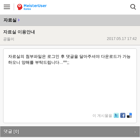
자료실
자료실 이용안내
2017.05.17 17:42
공돌이
자료실의 첨부파일은 로그인 후 댓글을 달아주셔야 다운로드가 가능
하오니 양해를 부탁드립니다...^^;;
이 게시물을
Tw
Fa
De
itte
ce
lici
r
bo
ou
댓글
[0]
ok
s