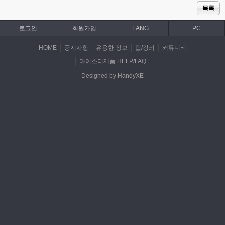
목록
로그인
회원가입
LANG
PC
HOME
공지사항
유용한 정보
팁/강좌
커뮤니티
마이스터제품 HELP/FAQ
Designed by HandyXE