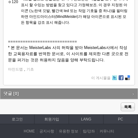
표시 할 수있는 방법을 찾고 있다고 가정해보죠. 이 경우 지정된 아
이콘 (노란색 깃발, 빨간색 led 또는 작업 기호들 중 하나)을 필터링
하면 마인드마이스터(MindMeister)가 해당 아이콘으로 표시된 모
든 항목을 강조 표시 해줍니다.
============================
* 본 문서는 MeisterLabs 사의 허락을 받아 MeisterLabs사에서 작성
한 교육용자료를 번역한 문서로, 이 사이트를 제외한 다른 곳으로 전
문을 퍼가는 것은 허용하지 않음을 양해 부탁드립니다.
,
마인드맵
기초
이 게시물을
Tw
Fa
De
itte
ce
lici
r
bo
ou
댓글
[0]
ok
s
목록
로그인
회원가입
LANG
PC
HOME
공지사항
유용한 정보
팁/강좌
커뮤니티