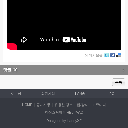
이 게시물을
Tw
Fa
De
itte
ce
lici
r
bo
ou
댓글
[0]
ok
s
목록
로그인
회원가입
LANG
PC
HOME
공지사항
유용한 정보
팁/강좌
커뮤니티
마이스터제품 HELP/FAQ
Designed by HandyXE