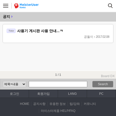
공지
사용기 게시판 사용 안내...ㅋ
Notice
공돌이
›
2017.02.08
1 / 1
Board DX
Search
로그인
회원가입
LANG
PC
HOME
공지사항
유용한 정보
팁/강좌
커뮤니티
마이스터제품 HELP/FAQ