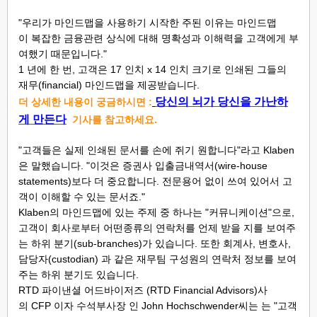
"우리가 마인드맵을 사용하기 시작한 주된 이유는 마인드맵
이 복잡한 금융관련 상식에 대해 명확성과 이해력을 고객에게 부
여했기 때문입니다."
1 년에 한 번, 고객은 17 인치 x 14 인치 크기로 인쇄된 그들의
재무(financial) 마인드맵을 제공받습니다.
당신의 뇌가 당신을 가난하
더 상세한 내용이 궁금하시면 :
게 만든다
기사를 참고하세요.
"고객들은 실제 인쇄된 문서를 손에 쥐기 원합니다"라고 Klaben
은 말했습니다. "이것은 증권사 입출금내역서(wire-house
statements)보다 더 중요합니다. 전문용어 없이 쓰여 있어서 고
객이 이해할 수 있는 문서죠."
Klaben의 마인드맵에 있는 주제 중 하나는 "커뮤니케이션"으로,
고객이 회사로부터 어떤종류의 연락처를 언제 받을 지를 보여주
는 하위 분기(sub-branches)가 있습니다. 또한 회계사, 변호사,
담당자(custodian) 과 같은 재무팀 구성원의 연락처 정보를 보여
주는 하위 분기도 있습니다.
RTD 파이낸셜 어드바이저즈 (RTD Financial Advisors)사
의 CFP 이자 수석부사장 인 John Hochschwender씨는 는 "고객