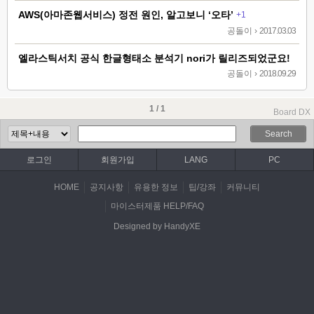
AWS(아마존웹서비스) 정전 원인, 알고보니 ‘오타’
+1
공돌이
›
2017.03.03
엘라스틱서치 공식 한글형태소 분석기 nori가 릴리즈되었군요!
공돌이
›
2018.09.29
1 / 1
Board DX
Search
로그인
회원가입
LANG
PC
HOME
공지사항
유용한 정보
팁/강좌
커뮤니티
마이스터제품 HELP/FAQ
Designed by HandyXE