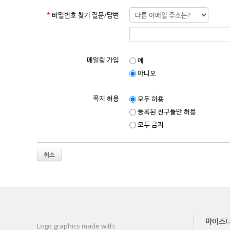
*
비밀번호 찾기 질문/답변
메일링 가입
예
아니오
쪽지 허용
모두 허용
등록된 친구들만 허용
모두 금지
취소
마이스
Logo graphics made with: