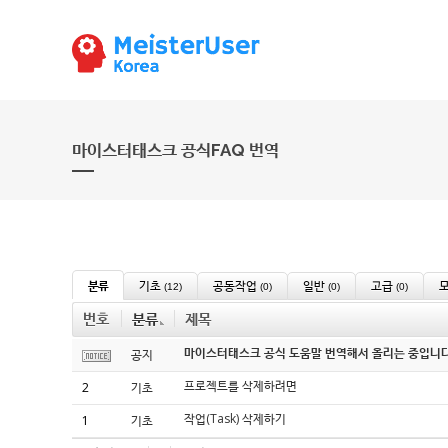
마이스터태스크 공식FAQ 번역
분류
기초
공동작업
일반
고급
(12)
(0)
(0)
(0)
번호
분류
제목
마이스터태스크 공식 도움말 번역해서 올리는 중입니다
공지
프로젝트를 삭제하려면
2
기초
작업(Task) 삭제하기
1
기초