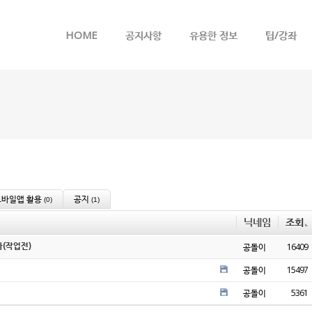
메뉴 건너뛰기
HOME
공지사항
유용한 정보
팁/강좌
모바일앱 활용
공지
(0)
(1)
닉네임
조회
(작업전)
공돌이
16409
공돌이
15497
공돌이
5361