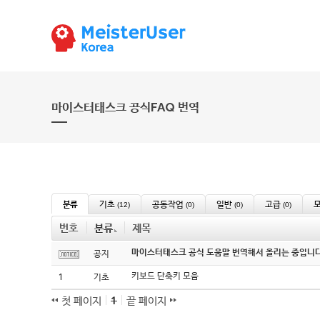
마이스터태스크 공식FAQ 번역
분류
기초
공동작업
일반
고급
(12)
(0)
(0)
(0)
번호
분류
제목
마이스터태스크 공식 도움말 번역해서 올리는 중입니다
공지
키보드 단축키 모음
1
기초
첫 페이지
1
끝 페이지
태그