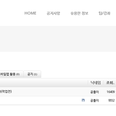
메뉴 건너뛰기
HOME
공지사항
유용한 정보
팁/강좌
모바일앱 활용
공지
(0)
(1)
닉네임
조회
(작업전)
공돌이
16409
공돌이
9552