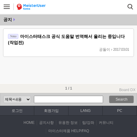
공지
마이스터태스크 공식 도움말 번역해서 올리는 중입니다
Notice
(작업전)
공돌이
›
2017.03.01
1 / 1
Board DX
Search
로그인
회원가입
LANG
PC
HOME
공지사항
유용한 정보
팁/강좌
커뮤니티
마이스터제품 HELP/FAQ