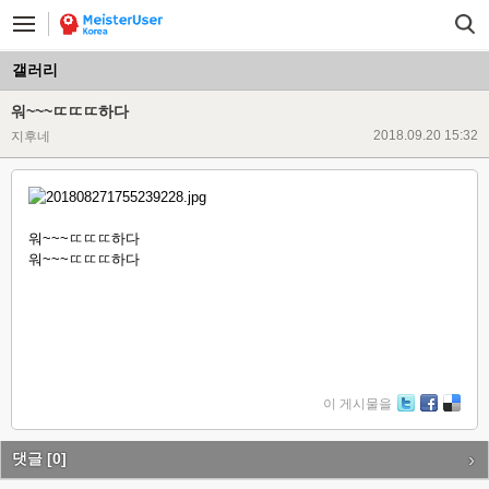
갤러리
워~~~ㄸㄸㄸ하다
2018.09.20 15:32
지후네
워~~~ㄸㄸㄸ하다
워~~~ㄸㄸㄸ하다
이 게시물을
Tw
Fa
De
itte
ce
lici
r
bo
ou
댓글
[0]
ok
s