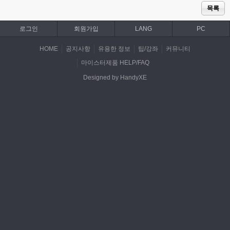
목록
로그인
회원가입
LANG
PC
HOME
공지사항
유용한 정보
팁/강좌
커뮤니티
마이스터제품 HELP/FAQ
Designed by HandyXE