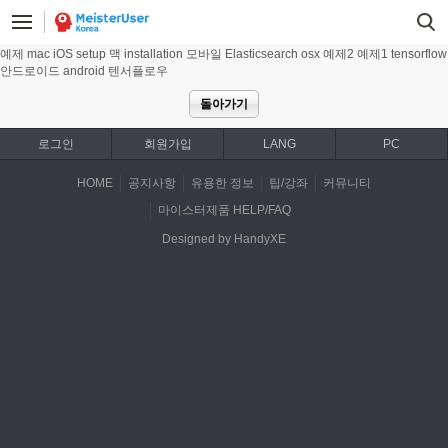
예제
mac
iOS
setup
맥
installation
모바일
Elasticsearch
osx
예제2
예제1
tensorflow
안드로이드
android
텐서플로우
돌아가기
로그인
회원가입
LANG
PC
HOME
공지사항
유용한 정보
팁/강좌
커뮤니티
마이스터제품 HELP/FAQ
Designed by HandyXE