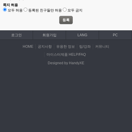
쪽지 허용
모두 허용
등록된 친구들만 허용
모두 금지
로그인
회원가입
LANG
PC
HOME
공지사항
유용한 정보
팁/강좌
커뮤니티
마이스터제품 HELP/FAQ
Designed by HandyXE