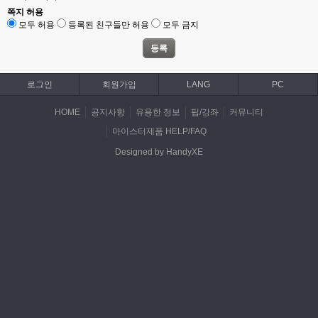
쪽지 허용
모두 허용
등록된 친구들만 허용
모두 금지
로그인
회원가입
LANG
PC
HOME
공지사항
유용한 정보
팁/강좌
커뮤니티
마이스터제품 HELP/FAQ
Designed by HandyXE