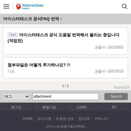
마이스터태스크 공식FAQ 번역
마이스터태스크 공식 도움말 번역해서 올리는 중입니다
Notice
(작업전)
공돌이
›
2017.03.01
첨부파일은 어떻게 추가하나요?
기초
공돌이
›
2017.05.23
1 / 1
Board DX
Search
로그인
회원가입
LANG
PC
HOME
공지사항
유용한 정보
팁/강좌
커뮤니티
마이스터제품 HELP/FAQ