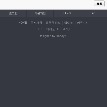
목록
로그인
회원가입
LANG
PC
HOME
공지사항
유용한 정보
팁/강좌
커뮤니티
마이스터제품 HELP/FAQ
Designed by HandyXE