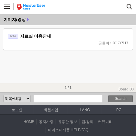
이미지/영상
자료실 이용안내
Notice
공돌이
›
2017.05.17
1 / 1
Board DX
Search
로그인
회원가입
LANG
PC
HOME
공지사항
유용한 정보
팁/강좌
커뮤니티
마이스터제품 HELP/FAQ