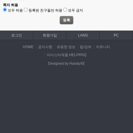
쪽지 허용
모두 허용
등록된 친구들만 허용
모두 금지
로그인
회원가입
LANG
PC
HOME
공지사항
유용한 정보
팁/강좌
커뮤니티
마이스터제품 HELP/FAQ
Designed by HandyXE